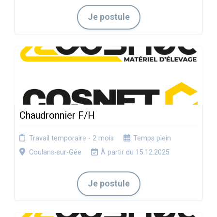
Je postule
Chaudronnier F/H
Travail temporaire - 2 mois
Temps plein
Coulans-sur-Gée
À partir du 15.12.2025
Je postule