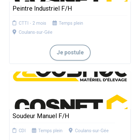
Peintre Industriel F/H
CTTI - 2 mois
Temps plein
Coulans-sur-Gée
Je postule
Soudeur Manuel F/H
CDI
Temps plein
Coulans-sur-Gée